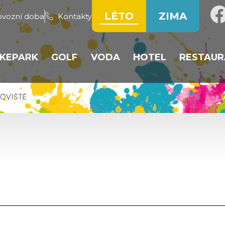
LÉTO
ZIMA
ovozní doba
Kontakty
IKEPARK
GOLF
VODA
HOTEL
RESTAUR
ÁHA
TRATĚ
VEŘEJNÉ HŘIŠTĚ
VODNÍ NÁDRŽ
POKOJE
HOTEL
OVIŠTĚ
PUMP TRACK
REZERVACE GOLFU
PLÁŽOVÝ VOLEJBAL
REZERVACE UBYT
RESTAU
REZERVACE KOL
GOLFOVÉ ODPALIŠTĚ
BROUZDALIŠTĚ
TÝDEN
Y
PROVOZNÍ ŘÁD
CVIČNÉ PLOCHY
CENÍK
AMPOLÍNA
CENÍK
GOLF CLUB HEIPARK
NTRUM
SOUTĚŽE
TRUM JUPÍK
CENÍK
BA