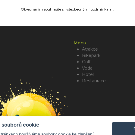
Objednáním souhlasite s
všeobecnými podmínkami.
Menu
Atrakce
Bikepark
Golf
Voda
Hotel
Restaurace
 souborů cookie
tránkách používáme soubory cookie ke zlepšení