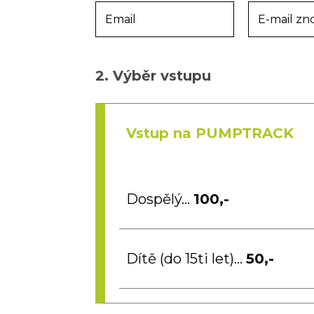
RODEO BÝK
Email
E-mail zn
OBŘÍ SKLUZ
CENÍK
2. Výběr vstupu
Vstup na PUMPTRACK
Dospělý...
100,-
Dítě (do 15ti let)...
50,-