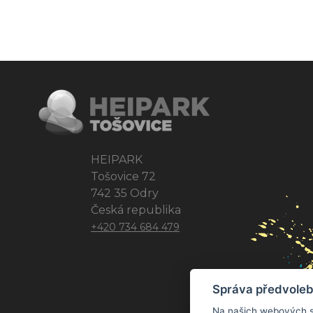
HEIPARK
Tošovice 72
742 35 Odry
Česká republika
+420 734 684 479
Správa předvoleb
Na našich webových s