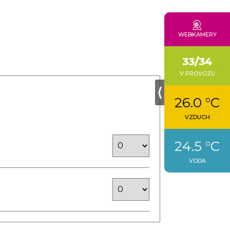
NABÍDKA PRÁCE
KONTAKTY
WEBKAMERY
33/34
V PROVOZU
⟨
26.0 °C
VZDUCH
24.5 °C
VODA