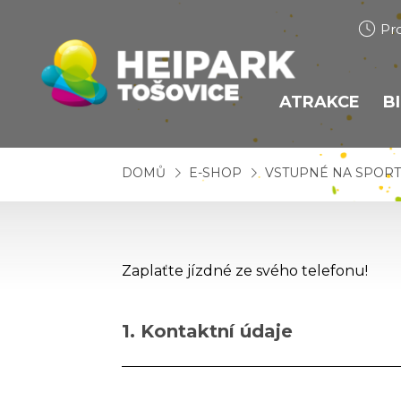
Pr
ATRAKCE
B
BOBOVÁ DR
DOMŮ
E-SHOP
VSTUPNÉ NA SPORT
HEIHOPSA
TUBING
TRAMPOLÍN
Zaplaťte jízdné ze svého telefonu!
BUNGEE TR
LANOVÉ CE
1. Kontaktní údaje
LANOVÉ CEN
LUKOSTŘEL