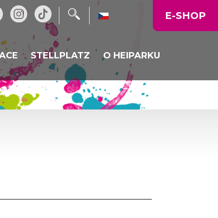
E-SHOP
ACE
STELLPLATZ
O HEIPARKU
OVÁ RESTAURACE
NOVINKY
OVÁNÍ
RACE HEIKALKA
PROVOZNÍ DOBA
NÍ MENU
MAPA AREÁLU
FIREMNÍ AKCE, OSLAVY
GALERIE
CENÍK
KUDY K NÁM
VÝLETY DO OKOLÍ