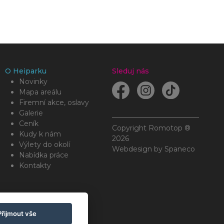
O Heiparku
Sleduj nás
Novinky
Mapa areálu
Firemní akce, oslavy
Galerie
Ceník
Copyright Romotop ®
Kudy k nám
2026
Výlety do okolí
Webdesign by
Spaneco
Nabídka práce
Kontakty
Přijmout vše