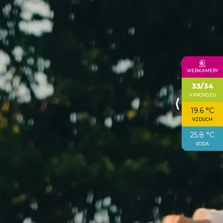
WEBKAMERY
33/34
V PROVOZU
⟨
19.6 °C
VZDUCH
25.8 °C
VODA