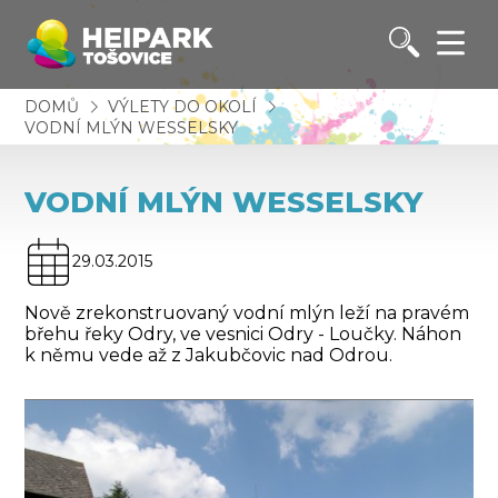
DOMŮ
VÝLETY DO OKOLÍ
VODNÍ MLÝN WESSELSKY
VODNÍ MLÝN WESSELSKY
29.03.2015
Nově zrekonstruovaný vodní mlýn leží na pravém
břehu řeky Odry, ve vesnici Odry - Loučky. Náhon
k němu vede až z Jakubčovic nad Odrou.