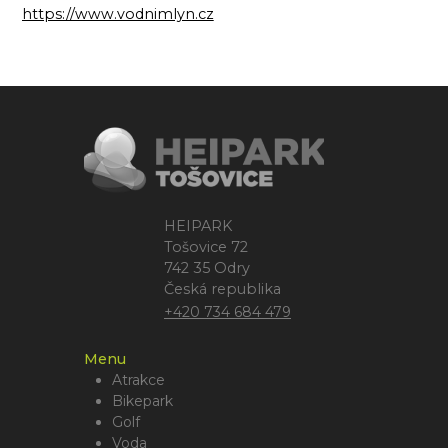
https://www.vodnimlyn.cz
HEIPARK
Tošovice 72
742 35 Odry
Česká republika
+420 734 684 479
Menu
Atrakce
Bikepark
Golf
Voda