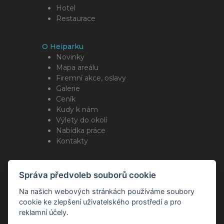
Hotel
Restaurace
O Heiparku
Novinky
Mapa areálu
Firemní akce, oslavy
Galerie
Ceník
Kudy k nám
Výlety do okolí
Nabídka práce
Kontakty
Sleduj nás
Správa předvoleb souborů cookie
Na našich webových stránkách používáme soubory
cookie ke zlepšení uživatelského prostředí a pro
reklamní účely.