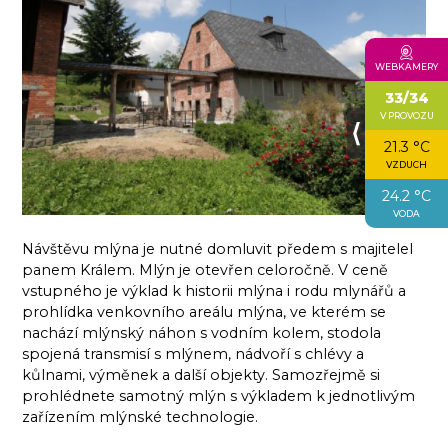
WEBKAMERY
33/34
V PROVOZU
⟨
21.3 °C
VZDUCH
24.2 °C
VODA
Návštěvu mlýna je nutné domluvit předem s majitelel
panem Králem. Mlýn je otevřen celoročně. V ceně
vstupného je výklad k historii mlýna i rodu mlynářů a
prohlídka venkovního areálu mlýna, ve kterém se
nachází mlýnský náhon s vodním kolem, stodola
spojená transmisí s mlýnem, nádvoří s chlévy a
kůlnami, výměnek a další objekty. Samozřejmě si
prohlédnete samotný mlýn s výkladem k jednotlivým
zařízením mlýnské technologie.