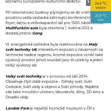
seznamu Evropského kulturního dědictví.
24.5 °C
VZDUCH
Při rekonstrukci budovy plynojemu se do vnitřního
25.9 °C
prostoru vešla vestavba zahrnující konferenční sály,
VODA
foyer, šatnu a velkokapacitní sál pro 1500 návštěvníků.
Multifunkční aula
byla otevřena 1. května 2012 a
dostala jméno
Gong
.
VI. energetická ústředna byla reaktivována na
Malý
svět techniky U6
, interaktivní expozici s návazností na
technické tradice regionu. kromě expozice vznikl také
výukový prostor jehož součástí jsou tři učebny a jeden
velký výukový sál.
Velký svět techniky
je v provozu od září 2014.
Obsahuje čtyři stálé expozice - Dětský svět, Svět
Civilizace, Svět vědy a objevů a Svět přírody. Najdete
zde také množství učeben, laboratoře, dílny, 3D kino a
Divadlo vědy.
Landek Park
je největší hornické muzeum v ČR s