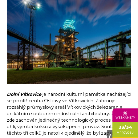
Dolní Vítkovice
je národní kulturní památka nacházející
se poblíž centra Ostravy ve Vítkovicích. Zahrnuje
rozsáhlý průmyslový areál Vítkovických železáren s
unikátním souborem industriální architektury. Zůstal
WEBKAMERY
zde zachován jedinečný technologický proces – těžba
uhlí, výroba koksu a vysokopecní provoz. Soubor
33/34
těchto tří celků je natolik ojedinělý, že byl zapsán do
V PROVOZU
⟨