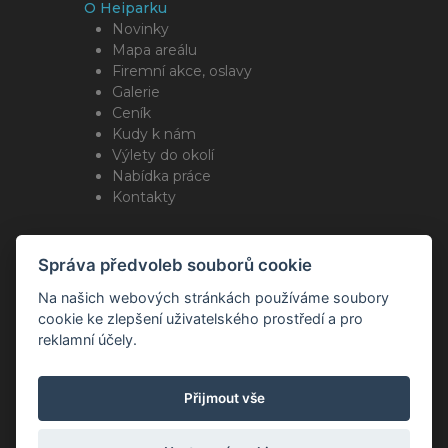
O Heiparku
Novinky
Mapa areálu
Firemní akce, oslavy
Galerie
Ceník
Kudy k nám
Výlety do okolí
Nabídka práce
Kontakty
Sleduj nás
Správa předvoleb souborů cookie
Na našich webových stránkách používáme soubory
cookie ke zlepšení uživatelského prostředí a pro
reklamní účely.
Copyright Romotop ® 2026
Webdesign by
Spaneco
Přijmout vše