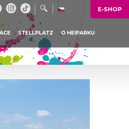
E-SHOP
ACE
STELLPLATZ
O HEIPARKU
OVÁ RESTAURACE
NOVINKY
OVÁNÍ
RACE HEIKALKA
PROVOZNÍ DOBA
NÍ MENU
MAPA AREÁLU
FIREMNÍ AKCE, OSLAVY
GALERIE
CENÍK
KUDY K NÁM
VÝLETY DO OKOLÍ