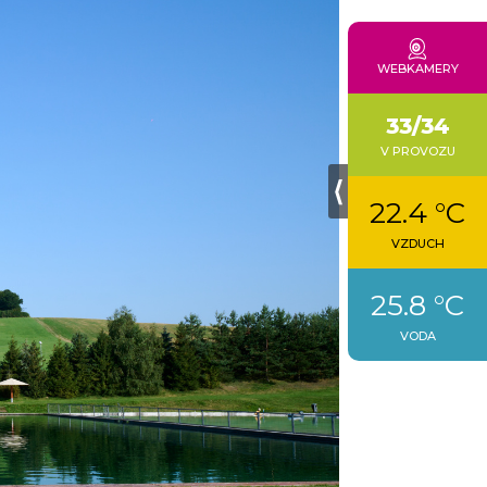
WEBKAMERY
33/34
V PROVOZU
⟨
22.4 °C
VZDUCH
25.8 °C
VODA