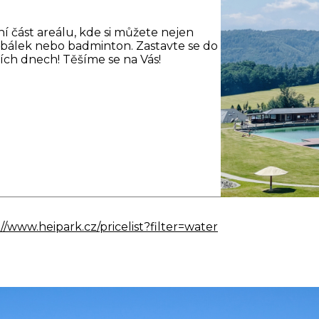
í část areálu, kde si můžete nejen
AVKY
fotbálek nebo badminton. Zastavte se do
ích dnech! Těšíme se na Vás!
://www.heipark.cz/pricelist?filter=water