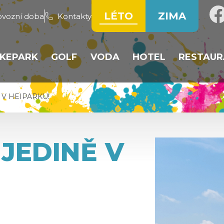
LÉTO
ZIMA
ovozní doba
Kontakty
IKEPARK
GOLF
VODA
HOTEL
RESTAUR
ÁHA
TRATĚ
VEŘEJNÉ HŘIŠTĚ
VODNÍ NÁDRŽ
POKOJE
HOTEL
 V HEIPARKU!
PUMP TRACK
REZERVACE GOLFU
PLÁŽOVÝ VOLEJBAL
REZERVACE UBYT
RESTAU
REZERVACE KOL
GOLFOVÉ ODPALIŠTĚ
BROUZDALIŠTĚ
TÝDEN
JEDINĚ V
Y
PROVOZNÍ ŘÁD
CVIČNÉ PLOCHY
CENÍK
AMPOLÍNA
CENÍK
GOLF CLUB HEIPARK
NTRUM
SOUTĚŽE
TRUM JUPÍK
CENÍK
BA