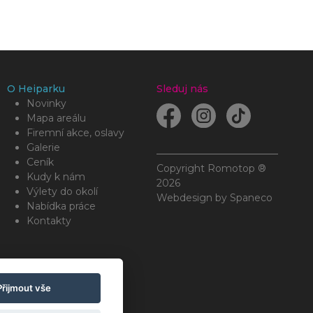
O Heiparku
Sleduj nás
Novinky
Mapa areálu
Firemní akce, oslavy
Galerie
Ceník
Copyright Romotop ®
Kudy k nám
2026
Výlety do okolí
Webdesign by
Spaneco
Nabídka práce
Kontakty
Přijmout vše