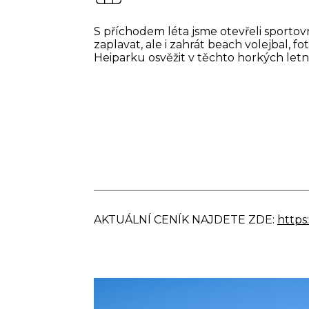
RODEO BÝK
S příchodem léta jsme otevřeli sportovn
OBŘÍ SKLUZ
zaplavat, ale i zahrát beach volejbal, 
Heiparku osvěžit v těchto horkých letn
CENÍK
AKTUÁLNÍ CENÍK NAJDETE ZDE:
https