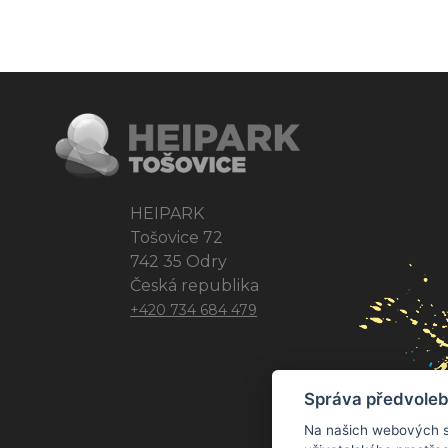
HEIPARK
Tošovice 72
742 35 Odry
Česká republika
+420 734 684 479
Správa předvoleb
Na našich webových s