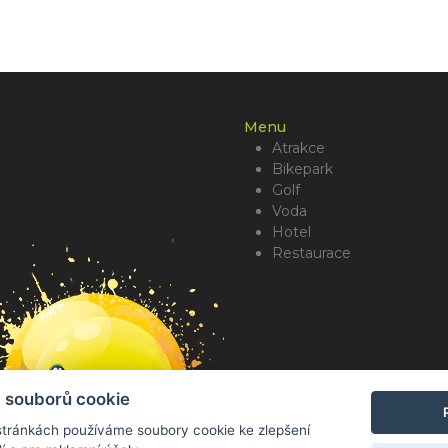
Menu
Atrakce
Bikepark
Golf
Voda
Hotel
Restaurace
 souborů cookie
tránkách používáme soubory cookie ke zlepšení