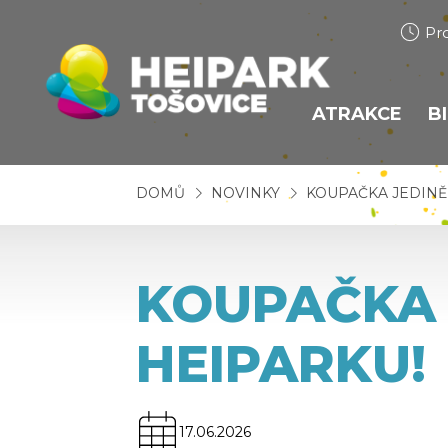
Pr
ATRAKCE
B
BOBOVÁ DR
DOMŮ
NOVINKY
KOUPAČKA JEDINĚ
HEIHOPSA
TUBING
KOUPAČKA 
TRAMPOLÍN
BUNGEE TR
HEIPARKU!
LANOVÉ CE
LANOVÉ CEN
17.06.2026
LUKOSTŘEL