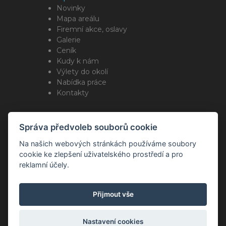
Novinky
Mapa areálu
Firemní akce, oslavy
Galerie
Ceník
Kudy k nám
Výlety do okolí
Nabídka práce
Kontakty
Sleduj nás
Správa předvoleb souborů cookie
Na našich webových stránkách používáme soubory
cookie ke zlepšení uživatelského prostředí a pro
reklamní účely.
Copyright Romotop ® 2026
Webdesign by
Spaneco
Přijmout vše
Nastavení cookies