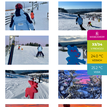
WEBKAMERY
33/34
V PROVOZU
⟨
24.0 °C
VZDUCH
25.2 °C
VODA