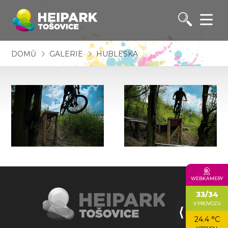
DOMŮ
GALERIE
HUBLESKA
WEBKAMERY
33/34
V PROVOZU
⟨
24.4 °C