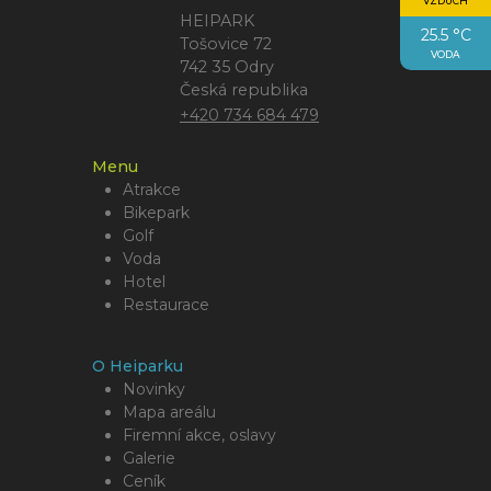
VZDUCH
HEIPARK
25.5 °C
Tošovice 72
VODA
742 35 Odry
Česká republika
+420 734 684 479
Menu
Atrakce
Bikepark
Golf
Voda
Hotel
Restaurace
O Heiparku
Novinky
Mapa areálu
Firemní akce, oslavy
Galerie
Ceník