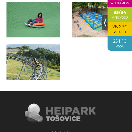
WEBKAMERY
33/34
V PROVOZU
⟨
28.6 °C
VZDUCH
25.1 °C
VODA