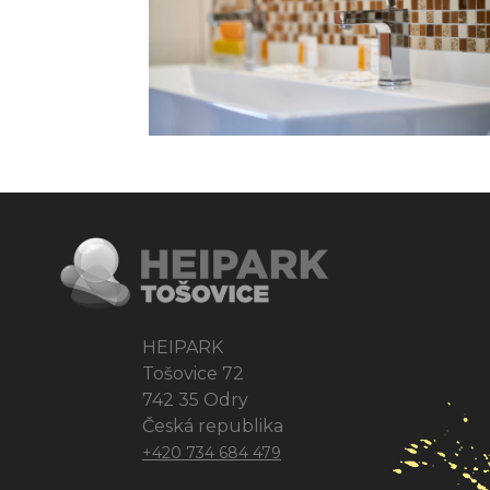
HEIPARK
Tošovice 72
742 35 Odry
Česká republika
+420 734 684 479