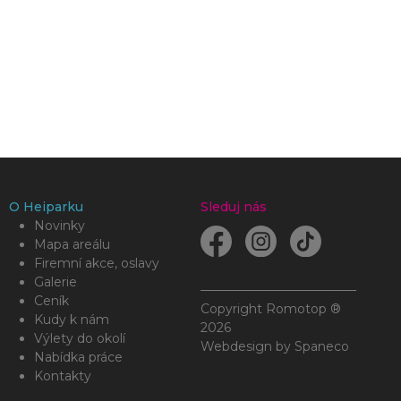
O Heiparku
Sleduj nás
Novinky
Mapa areálu
Firemní akce, oslavy
Galerie
Ceník
Copyright Romotop ®
Kudy k nám
2026
Výlety do okolí
Webdesign by
Spaneco
Nabídka práce
Kontakty