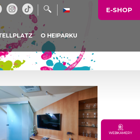
E-SHOP
TELLPLATZ
O HEIPARKU
AURACE
NOVINKY
IKALKA
PROVOZNÍ DOBA
MAPA AREÁLU
FIREMNÍ AKCE, OSLAVY
GALERIE
CENÍK
KUDY K NÁM
WEBKAMERY
VÝLETY DO OKOLÍ