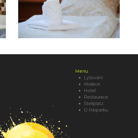
Menu
Lyžování
Atrakce
Hotel
Restaurace
Stellplatz
O Heiparku