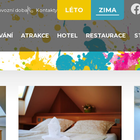
LÉTO
ZIMA
ovozní doba
Kontakty
VÁNÍ
ATRAKCE
HOTEL
RESTAURACE
S
EZDOVKY
BOBOVÁ DRÁHA
POKOJE
HOTELOVÁ REST
OWPARK
TUBING
REZERVACE UBYTOVÁNÍ
RESTAURACE HE
ŽECKÉ STOPY
SÁŇKOVÁNÍ
TÝDENNÍ MENU
ŽAŘSKÁ ŠKOLA
CENÍK
OLA - REZERVACE
JČOVNA LYŽÍ A SNB
RVIS
NÍK