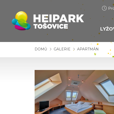
Pr
LYŽO
SJ
DOMŮ
GALERIE
APARTMÁN
SN
BĚ
LY
ŠK
PŮ
SE
CE