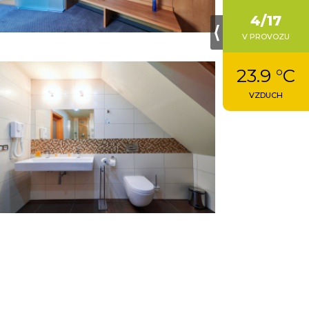
NABÍDKA PRÁCE
4/17
⟨
V PROVOZU
KONTAKTY
23.9 °C
VZDUCH