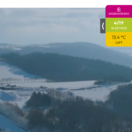
WEBKAMERAS
4/17
⟨
IN BETRIEB
13.4 °C
LUFT