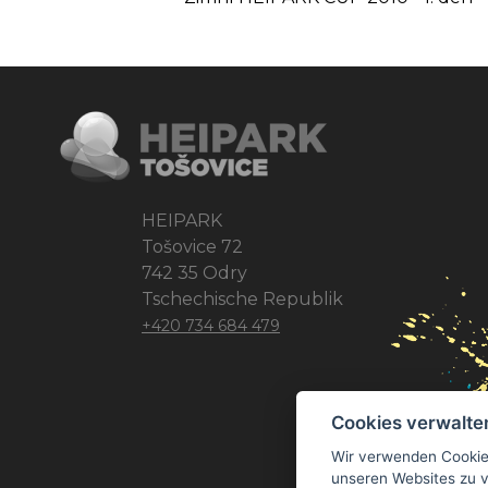
HEIPARK
Tošovice 72
742 35 Odry
Tschechische Republik
+420 734 684 479
Cookies verwalte
Wir verwenden Cookie
unseren Websites zu 