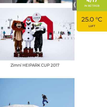
4/17
⟨
IN BETRIEB
25.0 °C
LUFT
Zimní HEIPARK CUP 2017