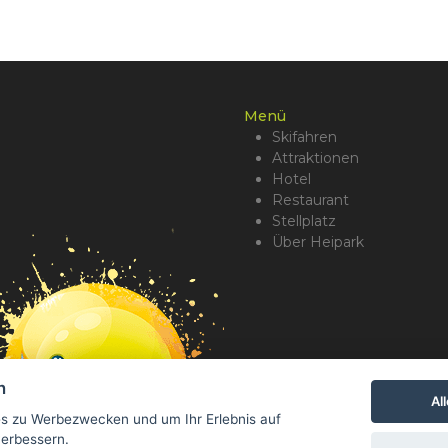
Menü
Skifahren
Attraktionen
Hotel
Restaurant
Stellplatz
Über Heipark
n
Al
s zu Werbezwecken und um Ihr Erlebnis auf
verbessern.