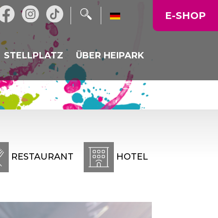
E-SHOP
STELLPLATZ
ÜBER HEIPARK
URANT
NACHRICHTEN
HEIKALKA
BETRIEBSZEIT
Ü
KARTE DES GEBIETS
FIRMENVERANSTALTUNGEN
RESTAURANT
HOTEL
, FEIERN
GALERIE
PREIS LISTE
ANFAHRT ZU UNS