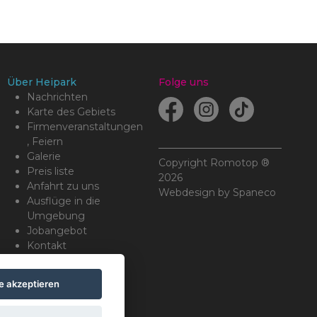
Über Heipark
Folge uns
Nachrichten
Karte des Gebiets
Firmenveranstaltungen
, Feiern
Galerie
Copyright Romotop ®
Preis liste
2026
Anfahrt zu uns
Webdesign by
Spaneco
Ausflüge in die
Umgebung
Jobangebot
Kontakt
le akzeptieren