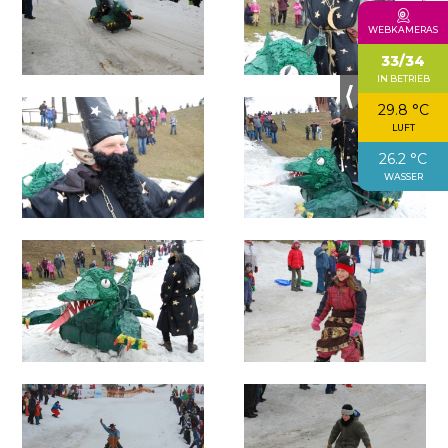
WEBKAMERAS
33/34
IN BETRIEB
⟨
29.8 °C
LUFT
26.2 °C
WASSER