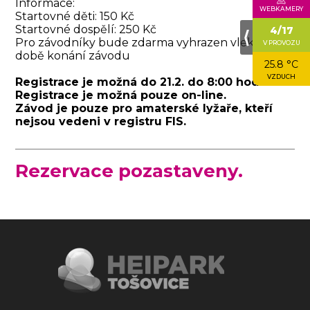
Informace:
WEBKAMERY
Startovné děti: 150 Kč
Startovné dospělí: 250 Kč
4/17
⟨
Pro závodníky bude zdarma vyhrazen vlek H3 v
V PROVOZU
době konání závodu
25.8 °C
VZDUCH
Registrace je možná do 21.2. do 8:00 hodin.
Registrace je možná pouze on-line.
Závod je pouze pro amaterské lyžaře, kteří
nejsou vedeni v registru FIS.
Rezervace pozastaveny.