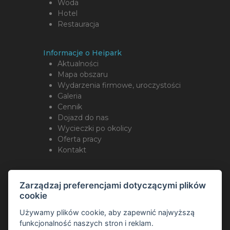
Woda
Hotel
Restauracja
Informacje o Heipark
Aktualności
Mapa obszaru
Wydarzenia firmowe, uroczystości
Galeria
Cennik
Dojazd do nas
Wycieczki po okolicy
Oferta pracy
Kontakt
Śledź nas
Zarządzaj preferencjami dotyczącymi plików
cookie
Używamy plików cookie, aby zapewnić najwyższą
funkcjonalność naszych stron i reklam.