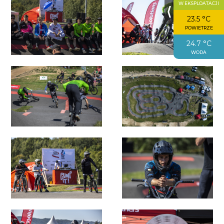
W EKSPLOATACJI
⟨
23.5 °C
POWIETRZE
24.7 °C
WODA