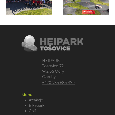
HEIPARK
Tošovice 72
742 35 Odry
Czechy
+420 734 684 479
Menu
Atrakcje
Bikepark
Golf