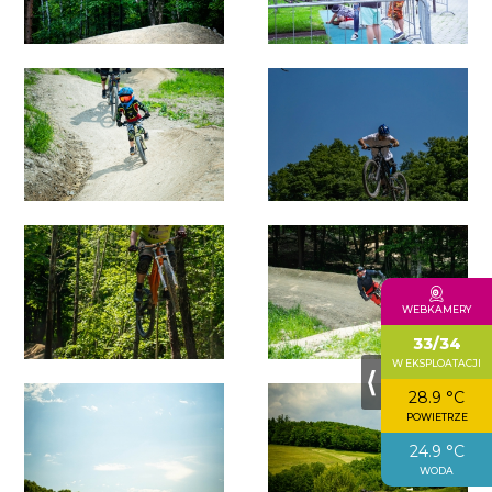
WEBKAMERY
33/34
W EKSPLOATACJI
⟨
28.9 °C
POWIETRZE
24.9 °C
WODA