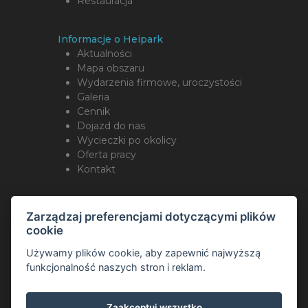
Restauracja
Informacje o Heipark
Aktualności
Mapa obszaru
Wydarzenia firmowe, uroczystości
Galeria
Cennik
Dojazd do nas
Wycieczki po okolicy
Oferta pracy
Kontakt
Śledź nas
Zarządzaj preferencjami dotyczącymi plików
cookie
Używamy plików cookie, aby zapewnić najwyższą
funkcjonalność naszych stron i reklam.
Copyright Romotop ® 2026
Webdesign by
Spaneco
Zaakceptuj wszystko