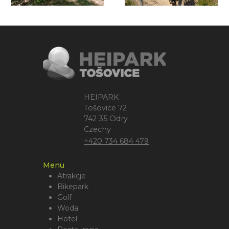
HEIPARK
Tošovice 72
742 35 Odry
Czechy
+420 734 684 479
Menu
Atrakcje
Bikepark
Golf
Woda
Hotel