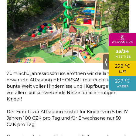
WEBKAMERAS
33/34
IN BETRIEB
⟨
25.8 °C
LUFT
Zum Schuljahresabschluss eröffnen wir die lang
erwartete Attraktion HEIHOPSA! Freut euch auf eine
25.7 °C
bunte Welt voller Hindernisse und Hüpfburgen und
WASSER
vor allem auf schwebende Netze für alle mutigen
Kinder!
Der Eintritt zur Attraktion kostet für Kinder von 5 bis 17
Jahren 100 CZK pro Tag und für Erwachsene nur 50
CZK pro Tag!