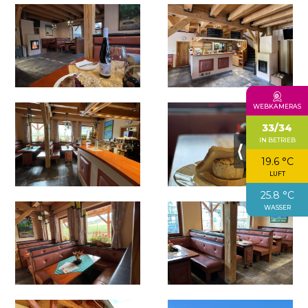
WEBKAMERAS
33/34
IN BETRIEB
⟨
19.6 °C
LUFT
25.8 °C
WASSER