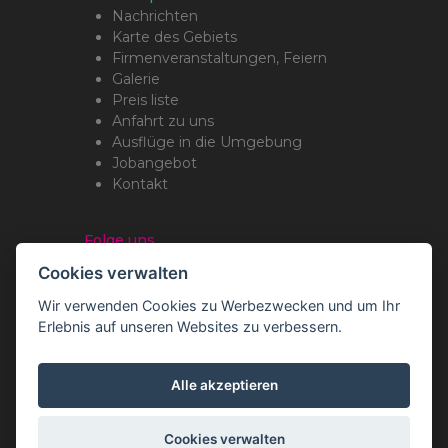
Nachrichten
Karte des Gebiets
Firmenveranstaltungen, Feiern
Galerie
Preis liste
Anfahrt zu uns
Ausflüge in die Umgebung
Jobangebot
Kontakt
Folge uns
Cookies verwalten
Wir verwenden Cookies zu Werbezwecken und um Ihr
Erlebnis auf unseren Websites zu verbessern.
Copyright Romotop ® 2026
Webdesign by
Spaneco
Alle akzeptieren
Cookies verwalten