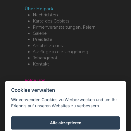
Über Heipark
Nachrichten
Karte des Gebiets
Firmenveranstaltungen, Feiern
Galerie
Preis liste
Anfahrt zu uns
Ausflüge in die Umgebung
Jobangebot
Kontakt
Folge uns
Cookies verwalten
Wir verwenden Cookies zu Werbezwecken und um Ihr
Erlebnis auf unseren Websites zu verbessern.
Copyright Romotop ® 2026
Webdesign by
Spaneco
Alle akzeptieren