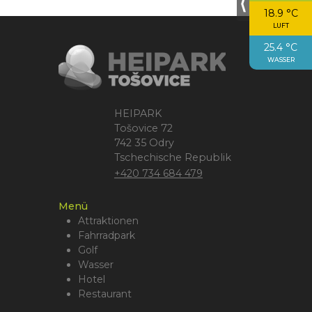
⟨
18.9 °C
LUFT
25.4 °C
WASSER
HEIPARK
Tošovice 72
742 35 Odry
Tschechische Republik
+420 734 684 479
Menü
Attraktionen
Fahrradpark
Golf
Wasser
Hotel
Restaurant