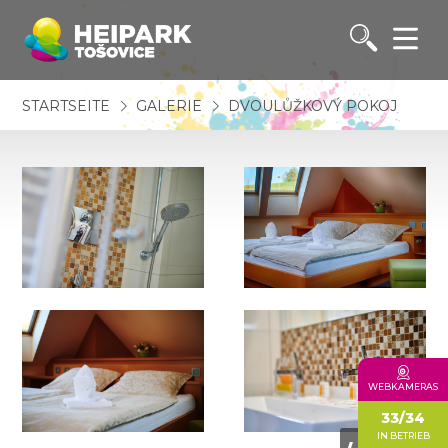
STARTSEITE
GALERIE
DVOULŮŽKOVÝ POKOJ
WEBKAMERAS
33/34
IN BETRIEB