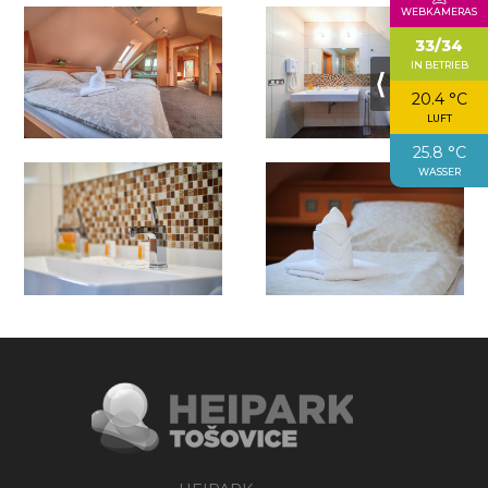
WEBKAMERAS
33/34
IN BETRIEB
⟨
20.4 °C
LUFT
25.8 °C
WASSER