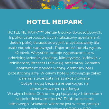
HOTEL HEIPARK
HOTEL HEIPARK**** oferuje 6 pokoi dwuosobowych,
6 pokoi czteroosobowych i luksusowy apartament.
Jeden pokój dwuosobowy jest przystosowany dla
osób niepełnosprawnych. Pojemność hotelu wynosi
42 łóżek. Wszystkie pokoje wyposażone są w
oddzielną łazienkę z toaletą, klimatyzację, lodówkę z
minibarem, internet i telewizję satelitarną. Ponadto
apartament posiada wannę, oddzielny bar i
przestronną sofę. W całym hotelu obowiązuje zakaz
palenia, a zwierzęta nie są akceptowane.
Goście mogą bezpłatnie parkować na
zarezerwowanym parkingu.
W całym hotelu Goście mogą łączyć się z Internetem
za pośrednictwem sieci Wi-Fi lub połączenia
kablowego. Śniadanie wliczone jest w cenę pokoju i